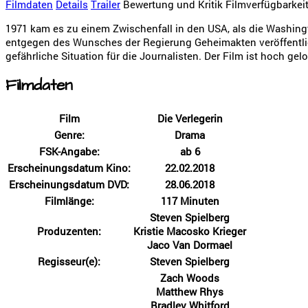
Filmdaten
Details
Trailer
Bewertung und Kritik
Filmverfügbarkei
1971 kam es zu einem Zwischenfall in den USA, als die Washin
entgegen des Wunsches der Regierung Geheimakten veröffentlic
gefährliche Situation für die Journalisten. Der Film ist hoch gel
Filmdaten
Film
Die Verlegerin
Genre:
Drama
FSK-Angabe:
ab 6
Erscheinungsdatum Kino:
22.02.2018
Erscheinungsdatum DVD:
28.06.2018
Filmlänge:
117 Minuten
Steven Spielberg
Produzenten:
Kristie Macosko Krieger
Jaco Van Dormael
Regisseur(e):
Steven Spielberg
Zach Woods
Matthew Rhys
Bradley Whitford