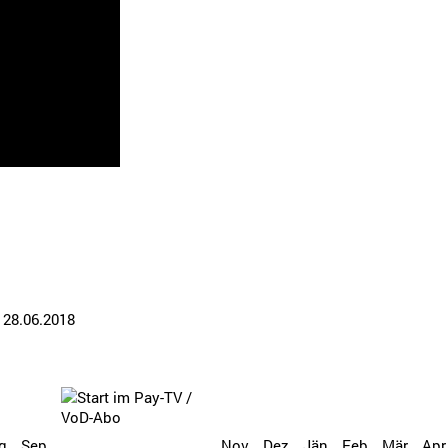
: 28.06.2018
g
Sep
Nov
Dez
Jän
Feb
Mär
Apr