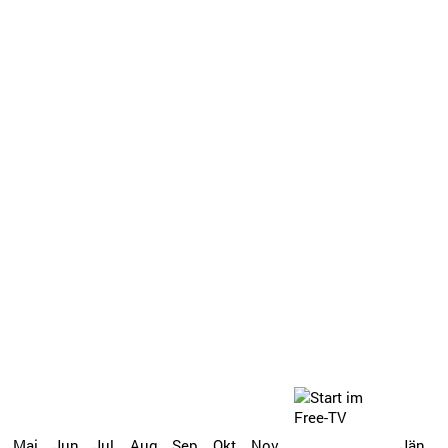
Mai
Jun
Jul
Aug
Sep
Okt
Nov
Jän