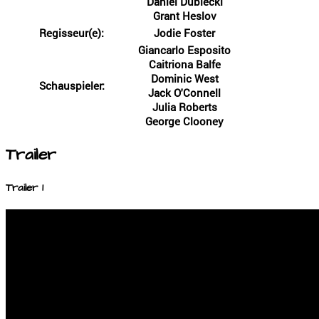
Daniel Dubiecki
Grant Heslov
Regisseur(e):
Jodie Foster
Giancarlo Esposito
Caitriona Balfe
Dominic West
Schauspieler:
Jack O'Connell
Julia Roberts
George Clooney
Trailer
Trailer 1