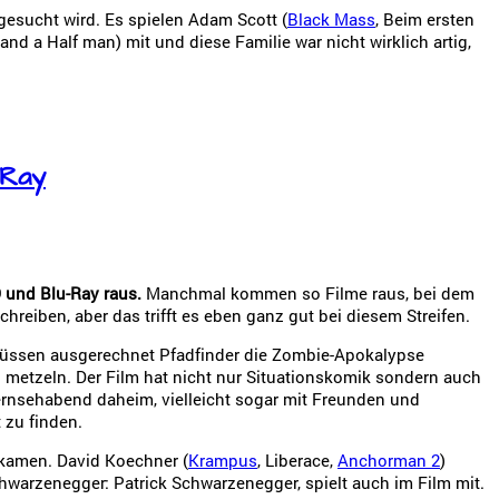
gesucht wird. Es spielen Adam Scott (
Black Mass
, Beim ersten
nd a Half man) mit und diese Familie war nicht wirklich artig,
-Ray
 und Blu-Ray raus.
Manchmal kommen so Filme raus, bei dem
schreiben, aber das trifft es eben ganz gut bei diesem Streifen.
 müssen ausgerechnet Pfadfinder die Zombie-Apokalypse
zu metzeln. Der Film hat nicht nur Situationskomik sondern auch
Fernsehabend daheim, vielleicht sogar mit Freunden und
 zu finden.
rkamen. David Koechner (
Krampus
, Liberace,
Anchorman 2
)
chwarzenegger: Patrick Schwarzenegger, spielt auch im Film mit.