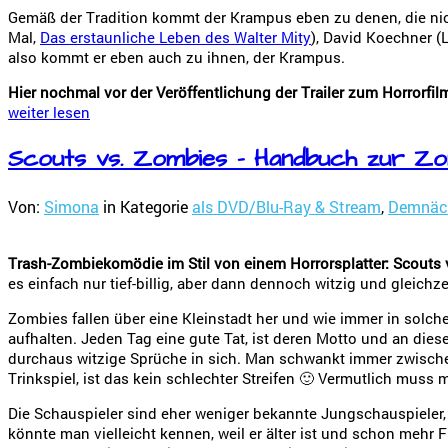
Gemäß der Tradition kommt der Krampus eben zu denen, die nich
Mal,
Das erstaunliche Leben des Walter Mity
), David Koechner (
also kommt er eben auch zu ihnen, der Krampus.
Hier nochmal vor der Veröffentlichung der Trailer zum Horrorfi
weiter lesen
Scouts vs. Zombies – Handbuch zur Zo
Von:
Simona
in Kategorie
als DVD/Blu-Ray & Stream
,
Demnäc
Trash-Zombiekomödie im Stil von einem Horrorsplatter: Scout
es einfach nur tief-billig, aber dann dennoch witzig und gleichze
Zombies fallen über eine Kleinstadt her und wie immer in sol
aufhalten. Jeden Tag eine gute Tat, ist deren Motto und an diese
durchaus witzige Sprüche in sich. Man schwankt immer zwischen
Trinkspiel, ist das kein schlechter Streifen 🙂 Vermutlich muss
Die Schauspieler sind eher weniger bekannte Jungschauspieler, 
könnte man vielleicht kennen, weil er älter ist und schon mehr 