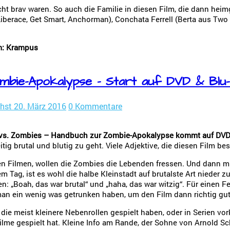
t brav waren. So auch die Familie in diesen Film, die dann heim
Liberace, Get Smart, Anchorman), Conchata Ferrell (Berta aus Two a
lm: Krampus
mbie-Apokalypse – Start auf DVD & Blu
hst
20. März 2016
0 Kommentare
s vs. Zombies – Handbuch zur Zombie-Apokalypse kommt auf DVD
itig brutal und blutig zu geht. Viele Adjektive, die diesen Film be
chen Filmen, wollen die Zombies die Lebenden fressen. Und dann
m Tag, ist es wohl die halbe Kleinstadt auf brutalste Art nieder 
: „Boah, das war brutal“ und „haha, das war witzig“. Für einen 
 man ein wenig was getrunken haben, um den Film dann richtig gut
die meist kleinere Nebenrollen gespielt haben, oder in Serien vo
Filme gespielt hat. Kleine Info am Rande, der Sohne von Arnold S