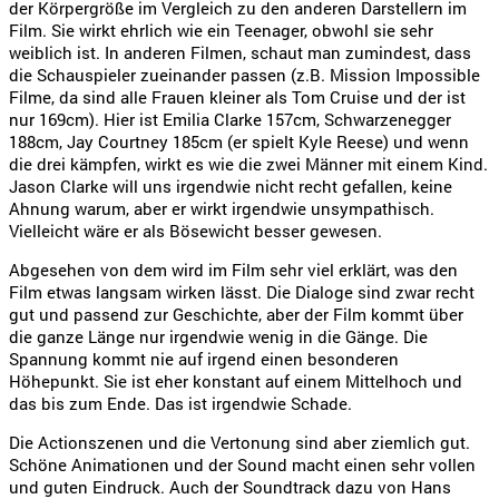
der Körpergröße im Vergleich zu den anderen Darstellern im
Film. Sie wirkt ehrlich wie ein Teenager, obwohl sie sehr
weiblich ist. In anderen Filmen, schaut man zumindest, dass
die Schauspieler zueinander passen (z.B. Mission Impossible
Filme, da sind alle Frauen kleiner als Tom Cruise und der ist
nur 169cm). Hier ist Emilia Clarke 157cm, Schwarzenegger
188cm, Jay Courtney 185cm (er spielt Kyle Reese) und wenn
die drei kämpfen, wirkt es wie die zwei Männer mit einem Kind.
Jason Clarke will uns irgendwie nicht recht gefallen, keine
Ahnung warum, aber er wirkt irgendwie unsympathisch.
Vielleicht wäre er als Bösewicht besser gewesen.
Abgesehen von dem wird im Film sehr viel erklärt, was den
Film etwas langsam wirken lässt. Die Dialoge sind zwar recht
gut und passend zur Geschichte, aber der Film kommt über
die ganze Länge nur irgendwie wenig in die Gänge. Die
Spannung kommt nie auf irgend einen besonderen
Höhepunkt. Sie ist eher konstant auf einem Mittelhoch und
das bis zum Ende. Das ist irgendwie Schade.
Die Actionszenen und die Vertonung sind aber ziemlich gut.
Schöne Animationen und der Sound macht einen sehr vollen
und guten Eindruck. Auch der Soundtrack dazu von Hans