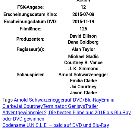
FSK-Angabe:
12
Erscheinungsdatum Kino:
2015-07-09
Erscheinungsdatum DVD:
2015-11-19
Filmlänge:
126
David Ellison
Produzenten:
Dana Goldberg
Regisseur(e):
Alan Taylor
Michael Gladis
Courtney B. Vance
J. K. Simmons
Schauspieler:
Arnold Schwarzenegger
Emilia Clarke
Jai Courtney
Jason Clarke
Tags
Arnold Schwarzenegger
auf DVD/Blu-Ray
Emilia
Clarke
Jai Courtney
Terminator: Genisys
Trailer
Adventgewinnspiel 2, Die besten Filme aus 2015 als Blu-Ray
oder DVD gewinnen
Codename U.N.C.L.E. – bald auf DVD und Blu-Ray