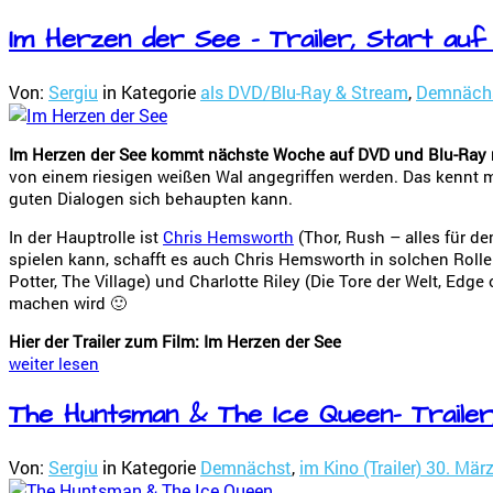
Im Herzen der See – Trailer, Start au
Von:
Sergiu
in Kategorie
als DVD/Blu-Ray & Stream
,
Demnäch
Im Herzen der See kommt nächste Woche auf DVD und Blu-Ray 
von einem riesigen weißen Wal angegriffen werden. Das kennt 
guten Dialogen sich behaupten kann.
In der Hauptrolle ist
Chris Hemsworth
(Thor, Rush – alles für de
spielen kann, schafft es auch Chris Hemsworth in solchen Rollen
Potter, The Village) und Charlotte Riley (Die Tore der Welt, Edg
machen wird 🙂
Hier der Trailer zum Film: Im Herzen der See
weiter lesen
The Huntsman & The Ice Queen- Trailer,
Von:
Sergiu
in Kategorie
Demnächst
,
im Kino (Trailer)
30. Mär