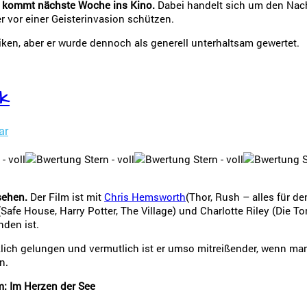
6 kommt nächste Woche ins Kino.
Dabei handelt sich um den Nach
 vor einer Geisterinvasion schützen.
iken, aber er wurde dennoch als generell unterhaltsam gewertet.
ik
ar
sehen.
Der Film ist mit
Chris Hemsworth
(Thor, Rush – alles für de
Safe House, Harry Potter, The Village) und Charlotte Riley (Die T
nden ist.
rklich gelungen und vermutlich ist er umso mitreißender, wenn ma
n.
lm: Im Herzen der See